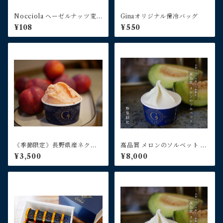
Nocciola ヘーゼルナッツ変
Ginaオリジナル保冷バッグ
更キー
¥108
¥550
《季節限定》長野県産ネクタ
高品質 メロンのソルベット 12
リンのソルベット6個入り
個入り
¥3,500
¥8,000