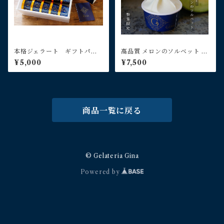
本格ジェラート ギフトパッ
高品質 メロンのソルベット 10
ク 10個入り
個入り
¥5,000
¥7,500
商品一覧に戻る
© Gelateria Gina
Powered by