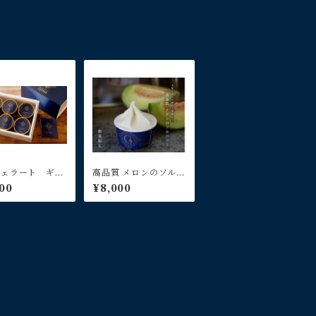
ジェラート ギフ
高品質 メロンのソルベ
ック 12個入り
ット 12個入り
00
¥8,000