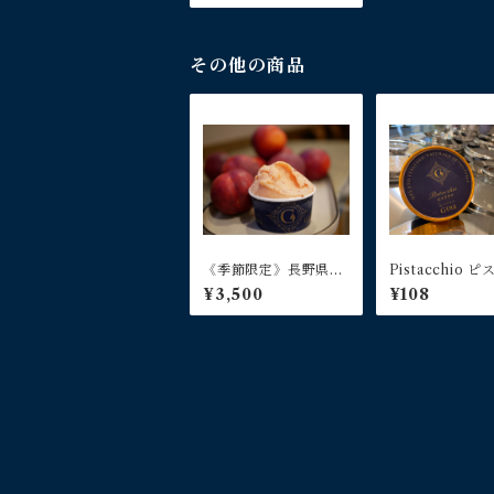
その他の商品
《季節限定》長野県産
Pistacchio 
ネクタリンのソルベッ
オ変更キー
¥3,500
¥108
ト6個入り