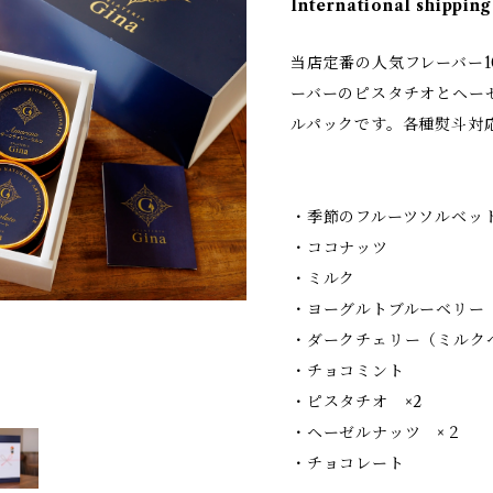
International shipping
当店定番の人気フレーバー
ーバーのピスタチオとヘー
ルパックです。各種熨斗対応
・季節のフルーツソルベット
・ココナッツ
・ミルク
・ヨーグルトブルーベリー
・ダークチェリー（ミルク
・チョコミント
・ピスタチオ ×2
・ヘーゼルナッツ ×２
・チョコレート