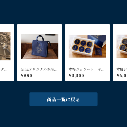
ピスタチ
Ginaオリジナル保冷バ
本格ジェラート ギフ
本格
ッグ
トパック ６個入り
トパ
¥550
¥3,300
¥6,0
商品一覧に戻る